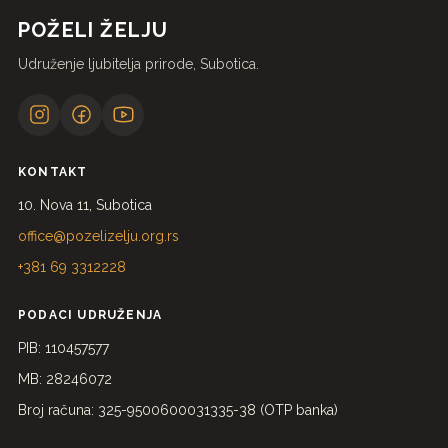
POŽELI ŽELJU
Udruženje ljubitelja prirode, Subotica.
KONTAKT
10. Nova 11, Subotica
office@pozelizelju.org.rs
+381 69 3312228
PODACI UDRUŽENJA
PIB: 110457577
MB: 28246072
Broj računa: 325-9500600031335-38 (OTP banka)