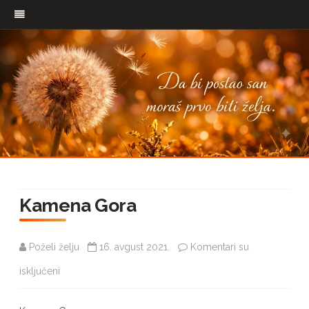
Pređi
na
Kamena Gora
sadržaj
Poželi želju
16. avgust 2021.
Komentari su
na
isključeni
Kamena