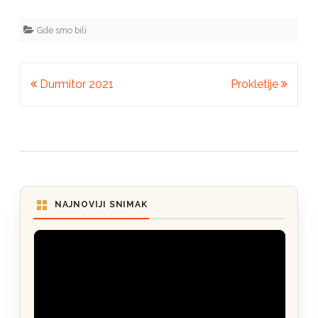
Gde smo bili
Kretanje
Durmitor 2021
Prokletije
članka
NAJNOVIJI SNIMAK