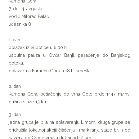
Kamena Gora
Gora
7. do 14. avgusta
vodič Milorad Balać
učesnika 8
1. dan
polazak iz Subotice u 6.00 h
usputna pauza u Ovčar Banji, pešačenje do Banjskog
potoka.
dolazak na Kamenu Goru u 18 h, smeštaj
2. dan
Kamena Gora, pešačenje do vrha Golo brdo 1447 m/nv,
dužina staze 13 km
3. dan
jedna grupa je bila na splavarenju Limom, druga grupa se
pridružila lokalnoj akciji čišćenja i markiranja staze br. 3 od
bazena do Crnog vrha u dužini od 12 km