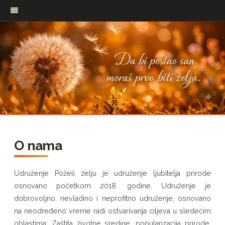
Pređi
na
O nama
sadržaj
Udruženje Poželi želju je udruženje ljubitelja prirode
osnovano početkom 2018. godine. Udruženje je
dobrovoljno, nevladino i neprofitno udruženje, osnovano
na neodređeno vreme radi ostvarivanja ciljeva u sledećim
oblastima: Zaštita životne sredine, popularizacija prirode,