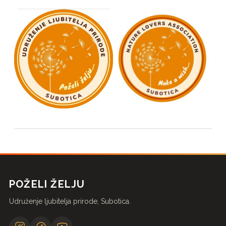
POŽELI ŽELJU
Udruženje ljubitelja prirode, Subotica.