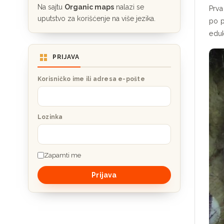
Na sajtu
Organic maps
nalazi se
Prva
uputstvo za korišćenje na više jezika.
po p
eduk
PRIJAVA
Korisničko ime ili adresa e-pošte
Lozinka
Zapamti me