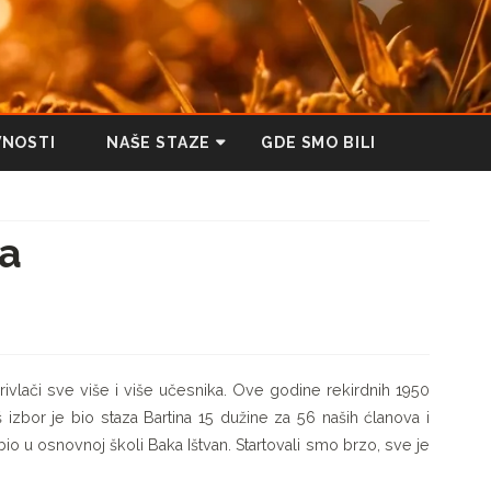
VNOSTI
NAŠE STAZE
GDE SMO BILI
PEŠAČKA STAZA KROZ
SUBOTIČKU PEŠČARU
da
STAZA ZDRAVLJA
TRESETIŠTE
STAZA ZDRAVLJA MAJDAN
HRASTOPARK
rivlači sve više i više učesnika. Ove godine rekirdnih 1950
izbor je bio staza Bartina 15 dužine za 56 naših ćlanova i
BUNJEVAČKI PUT KRIŽA
e bio u osnovnoj školi Baka Ištvan. Startovali smo brzo, sve je
ZELENA STAZA TAVANKUTA