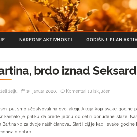
Pređi
JE
NAREDNE AKTIVNOSTI
GODIŠNJI PLAN AKTI
na
sadržaj
artina, brdo iznad Seksar
na
želi želju
19. januar 2020.
Komentari su isključeni
Bartina,
smi put smo učestvovali na ovoj akciji. Akcija koja svake godine p
brdo
nikaimalo je priliku da pređe jednu od četiri ponuđene staze. Naš 
iznad
a Bartina 30 za dvoje naših članova.. Start i cilj je kao i svake godin
cionisalo dobro.
Seksarda