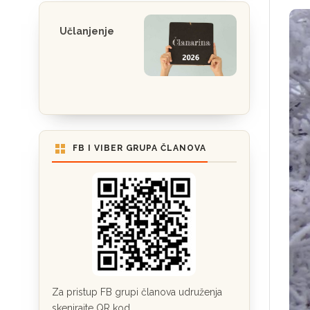
Učlanjenje
FB I VIBER GRUPA ČLANOVA
Za pristup FB grupi članova udruženja
skenirajte QR kod.