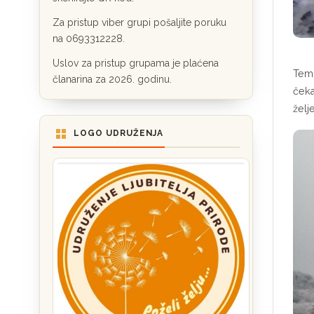
Za pristup viber grupi pošaljite poruku
na 0693312228.
Uslov za pristup grupama je plaćena
Temp
članarina za 2026. godinu.
čeka
želj
LOGO UDRUŽENJA