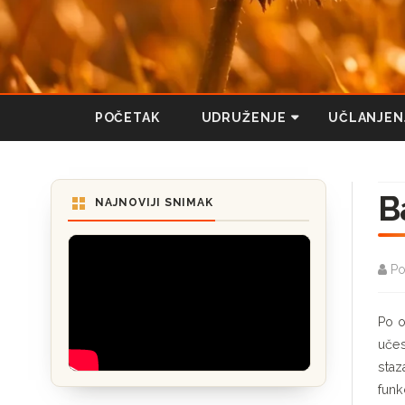
POČETAK
UDRUŽENJE
UČLANJEN
O NAMA
B
STATUT UDRUŽENJA
NAJNOVIJI SNIMAK
Po
Po o
učes
staz
funk