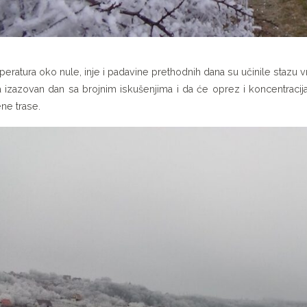
eratura oko nule, inje i padavine prethodnih dana su učinile stazu
 izazovan dan sa brojnim iskušenjima i da će oprez i koncentracij
ene trase.