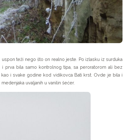
 uspon teži nego što on realno jeste. Po izlasku iz surduka
o i prva bila samo kontrolnog tipa, sa peroratorom ali bez
 kao i svake godine kod vidikovca Bati krst. Ovde je bila i
 i medenjaka uvaljanih u vanilin šećer.