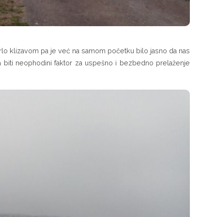
 vrlo klizavom pa je već na samom početku bilo jasno da nas
a biti neophodini faktor za uspešno i bezbedno prelaženje