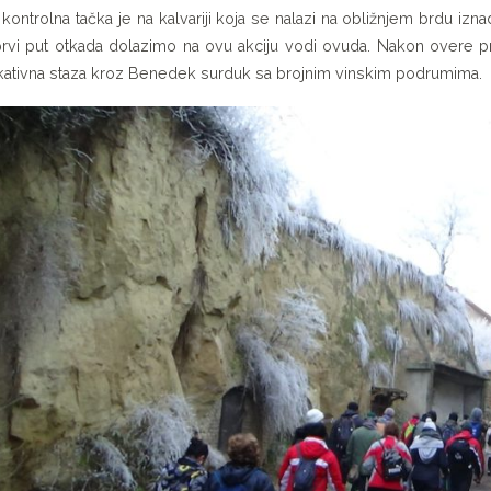
 kontrolna tačka je na kalvariji koja se nalazi na obližnjem brdu izn
rvi put otkada dolazimo na ovu akciju vodi ovuda. Nakon overe p
ativna staza kroz Benedek surduk sa brojnim vinskim podrumima.