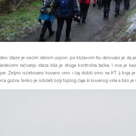
 deo staze je većim delom uspon, po klizavom tlu delovalo je da je
ledećem račvanju staza bila je druga kontrolna tačka, I ova je ka
pe. Željno isčekivano kuvano vino i čaj dobili smo na KT 3 koja je
eća gužva, teško je odoleti šolji toplog čaja ili kuvanog vina a bilo je