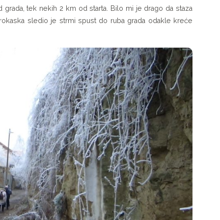
ad grada, tek nekih 2 km od starta. Bilo mi je drago da staza
rokaska sledio je strmi spust do ruba grada odakle kreće