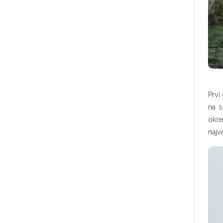
Prvi
na s
okre
najv