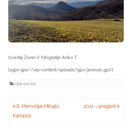
Izveštaj Zoran V. fotografije Aniko T.
[sgpx gpx=“/wp-content/uploads/gpx/jesevac.gpx“]
Gde smo bili
Kretanje
8. Memorijal Mihajlo
2021 – pregled
članka
Kampoš