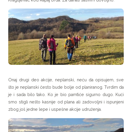
Onaj drugi deo akcije, neplanski, neću da opisujem, sve
što je neplanski često bude bolje od planiranog. Tvrdim da
je i sada bilo tako. Ko je bio pamtiće sigurno dugo. Kući
smo stigli nešto kasnije od plana ali zadovoljni i ispunjeni
zbog još jedne lepe i uspešne akcije udruženja.