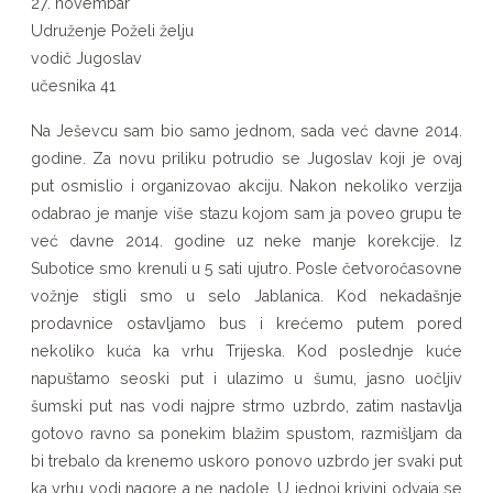
27. novembar
Udruženje Poželi želju
vodič Jugoslav
učesnika 41
Na Ješevcu sam bio samo jednom, sada već davne 2014.
godine. Za novu priliku potrudio se Jugoslav koji je ovaj
put osmislio i organizovao akciju. Nakon nekoliko verzija
odabrao je manje više stazu kojom sam ja poveo grupu te
već davne 2014. godine uz neke manje korekcije. Iz
Subotice smo krenuli u 5 sati ujutro. Posle četvoročasovne
vožnje stigli smo u selo Jablanica. Kod nekadašnje
prodavnice ostavljamo bus i krećemo putem pored
nekoliko kuća ka vrhu Trijeska. Kod poslednje kuće
napuštamo seoski put i ulazimo u šumu, jasno uočljiv
šumski put nas vodi najpre strmo uzbrdo, zatim nastavlja
gotovo ravno sa ponekim blažim spustom, razmišljam da
bi trebalo da krenemo uskoro ponovo uzbrdo jer svaki put
ka vrhu vodi nagore a ne nadole. U jednoj krivini odvaja se