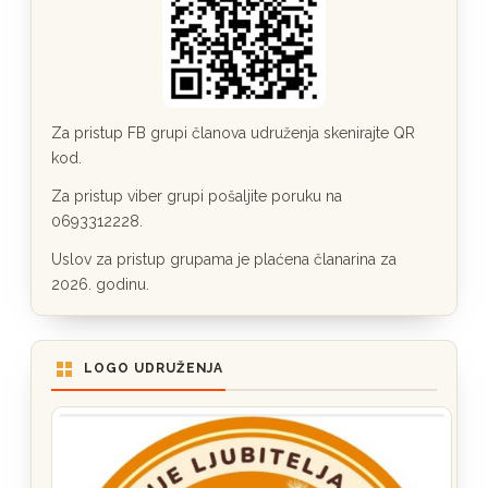
Za pristup FB grupi članova udruženja skenirajte QR
kod.
Za pristup viber grupi pošaljite poruku na
0693312228.
Uslov za pristup grupama je plaćena članarina za
2026. godinu.
LOGO UDRUŽENJA