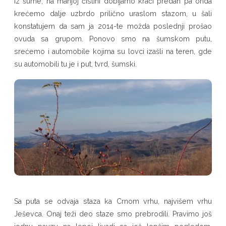
iz šume, na manjoj čistini dobijamo kraći predah pa onda
krećemo dalje uzbrdo prilično uraslom stazom, u šali
konstatujem da sam ja 2014-te možda poslednji prošao
ovuda sa grupom. Ponovo smo na šumskom putu,
srećemo i automobile kojima su lovci izašli na teren, gde
su automobili tu je i put, tvrd, šumski.
Sa puta se odvaja staza ka Crnom vrhu, najvišem vrhu
Ješevca. Onaj teži deo staze smo prebrodili. Pravimo još