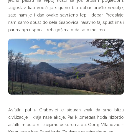
jednu pauzu na lepoj livadi sa još lepšim pogledom.
Jugoslav kao vodič je sigurno bio dobar prošle nedelje,
zato nam je i dan ovako savršeno lep i dobar. Preostaje
nam samo spust do sela Grabovica, naravno taj spust ima i
par manjih uspona, treba još malo da se oznojimo.
Asfaltni put u Grabovici je siguran znak da smo blizu
civilizacije i kraja naše akcije. Par kilometara hoda nizbrdo
asfaltnim putem i izbijamo uskoro na put Gornji MIlanovac –
Kragujevac kod Rapaj brda. Za danas sasvim dovoljno.