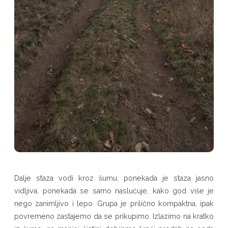
Dalje staza vodi kroz šumu, ponekada je staza jasno
vidljiva, ponekada se samo naslućuje, kako god više je
nego zanimljivo i lepo. Grupa je prilično kompaktna, ipak
povremeno zastajemo da se prikupimo. Izlazimo na kratko