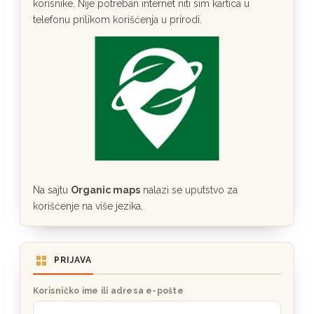
korisnike. Nije potreban internet niti sim kartica u
telefonu prilikom korišćenja u prirodi.
Na sajtu
Organic maps
nalazi se uputstvo za
korišćenje na više jezika.
PRIJAVA
Korisničko ime ili adresa e-pošte