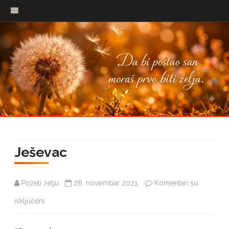
Pređi
na
Ješevac
sadržaj
Poželi želju
28. novembar 2021.
Komentari su
na
isključeni
Ješevac