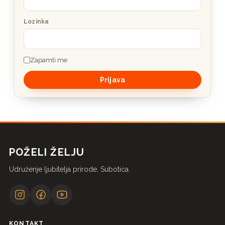
Lozinka
Zapamti me
POŽELI ŽELJU
Udruženje ljubitelja prirode, Subotica.
KONTAKT