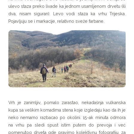
ulevo staza preko livade ka jednom usamljenom drvetu (ili
dva, nisam siguran). Levo vodi staza ka vrhu Trijeska.
Pojavljuju se i markacije, relativno sveže farbane.
Vrh je zanimljiv, pomalo zarastao, nekadašnja vulkanska
kupa sa velikim komadima stena koje izgledaju kao da ih je
neko nemarno razbacao po okolini. 15-ak minuta odmora
na vrhu pa sledi spust istim putem do prevoja i već
pomenutog drveta gde pravimo kolektivnu fotografiju, za