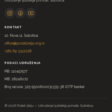
Udruženje ljubitelja prirode, Subotica.
KONTAKT
10. Nova 11, Subotica
office@pozelizelju.org.rs
+381 69 3312228
PODACI UDRUŽENJA
PIB: 110457577
MB: 28246072
Broj računa: 325-9500600031335-38 (OTP banka)
© 2026 Poželi želju — Udruženje ljubitelja prirode, Subotica.