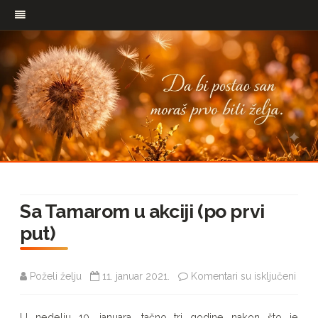
Pređi
na
Sa Tamarom u akciji (po prvi
sadržaj
put)
na
Poželi želju
11. januar 2021.
Komentari su isključeni
Sa
U nedelju 10. januara, tačno tri godine nakon što je