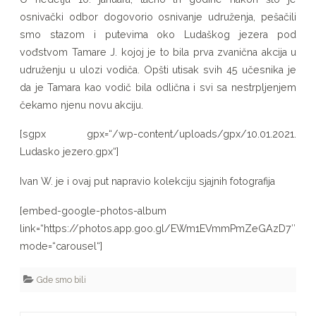
Tam
osnivački odbor dogovorio osnivanje udruženja, pešačili
u
smo stazom i putevima oko Ludaškog jezera pod
vođstvom Tamare J. kojoj je to bila prva zvanična akcija u
akciji
udruženju u ulozi vodiča. Opšti utisak svih 45 učesnika je
(po
da je Tamara kao vodič bila odlična i svi sa nestrpljenjem
čekamo njenu novu akciju.
prvi
put)
[sgpx gpx=“/wp-content/uploads/gpx/10.01.2021.
Ludasko jezero.gpx“]
Ivan W. je i ovaj put napravio kolekciju sjajnih fotografija
[embed-google-photos-album
link=“https://photos.app.goo.gl/EWm1EVmmPmZeGAzD7″
mode=“carousel“]
Gde smo bili