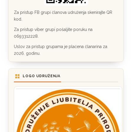
Za pristup FB grupi članova udruženja skenirajte QR
kod.
Za pristup viber grupi pošaljite poruku na
0693312228.
Uslov za pristup grupama je plaćena članarina za
2026. godinu.
LOGO UDRUŽENJA