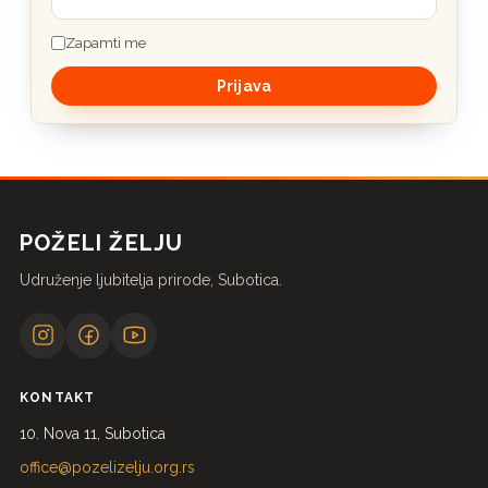
Zapamti me
POŽELI ŽELJU
Udruženje ljubitelja prirode, Subotica.
KONTAKT
10. Nova 11, Subotica
office@pozelizelju.org.rs