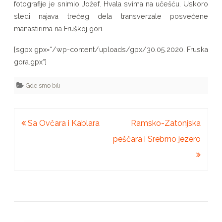
fotografije je snimio Jožef. Hvala svima na učešću. Uskoro
sledi najava trećeg dela transverzale posvećene
manastirima na Fruškoj gori.
[sgpx gpx=“/wp-content/uploads/gpx/30.05.2020. Fruska
gora.gpx“]
Gde smo bili
Kretanje
Sa Ovčara i Kablara
Ramsko-Zatonjska
članka
peščara i Srebrno jezero