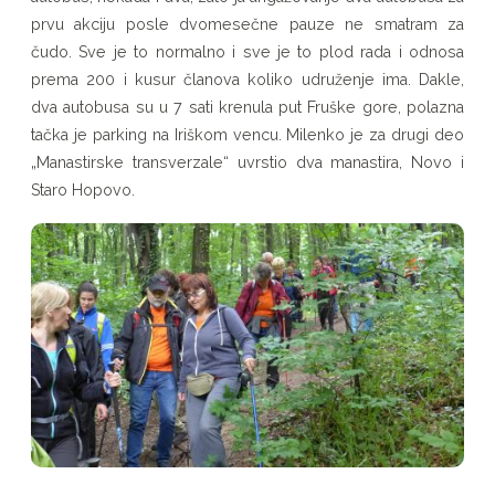
prvu akciju posle dvomesečne pauze ne smatram za
čudo. Sve je to normalno i sve je to plod rada i odnosa
prema 200 i kusur članova koliko udruženje ima. Dakle,
dva autobusa su u 7 sati krenula put Fruške gore, polazna
tačka je parking na Iriškom vencu. Milenko je za drugi deo
„Manastirske transverzale“ uvrstio dva manastira, Novo i
Staro Hopovo.