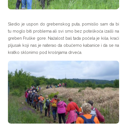
Sledio je uspon do grebenskog puta, pomislio sam da bi
tu moglo biti problema ali svi smo bez poteškoća izašli na
greben Fruške gore. Nažalost baš tada počela je kiša, kraći
pljusak koji nas je naterao da obučemo kabanice i da se na
kratko sklonimo pod krošnjama drveća.