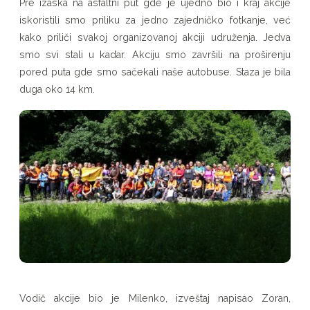
Pre izaska na asfaltni put gde je ujedno bio i kraj akcije
iskoristili smo priliku za jedno zajedničko fotkanje, već
kako priliči svakoj organizovanoj akciji udruženja. Jedva
smo svi stali u kadar. Akciju smo završili na proširenju
pored puta gde smo sačekali naše autobuse. Staza je bila
duga oko 14 km.
Vodič akcije bio je Milenko, izveštaj napisao Zoran,