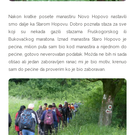
Nakon kratke posete manastiru Novo Hopovo nastavili
smo dalje ka Starom Hopovu. Dobro poznata staza za sve
koji su nekada gazili stazama Fruškogorskog ili
Bukovačkog maratona. Iznad manastira Staro Hopovo je
pećina, milion puta sam bio kod manastira a nijednom do
pećine, gotovo neverovatan podatak. Možda ne bih ni sada
otišao ali jedan zaboravljen ranac mi je bio motiv, krenuo
sam do pećine da proverim ko je bio zaboravan.