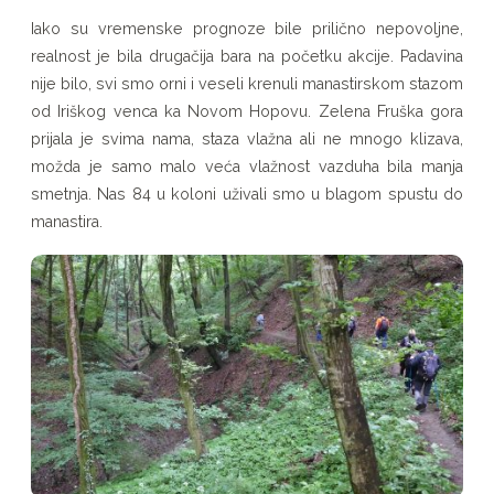
Iako su vremenske prognoze bile prilično nepovoljne,
realnost je bila drugačija bara na početku akcije. Padavina
nije bilo, svi smo orni i veseli krenuli manastirskom stazom
od Iriškog venca ka Novom Hopovu. Zelena Fruška gora
prijala je svima nama, staza vlažna ali ne mnogo klizava,
možda je samo malo veća vlažnost vazduha bila manja
smetnja. Nas 84 u koloni uživali smo u blagom spustu do
manastira.