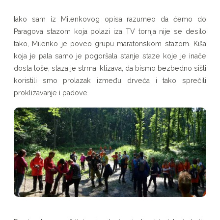
Iako sam iz Milenkovog opisa razumeo da ćemo do
Paragova stazom koja polazi iza TV tornja nije se desilo
tako, Milenko je poveo grupu maratonskom stazom. Kiša
koja je pala samo je pogoršala stanje staze koje je inače
dosta loše, staza je strma, klizava, da bismo bezbedno sišli
koristili smo prolazak između drveća i tako sprečili
proklizavanje i padove.