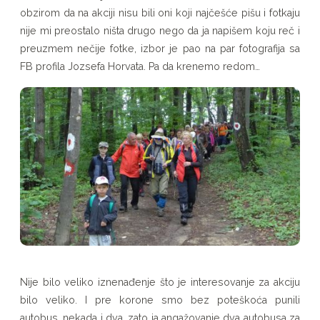
posle
obzirom da na akciji nisu bili oni koji najčešće pišu i fotkaju
nije mi preostalo ništa drugo nego da ja napišem koju reč i
korone
preuzmem nečije fotke, izbor je pao na par fotografija sa
FB profila Jozsefa Horvata. Pa da krenemo redom…
Nije bilo veliko iznenađenje što je interesovanje za akciju
bilo veliko. I pre korone smo bez poteškoća punili
autobus, nekada i dva, zato ja angažovanje dva autobusa za