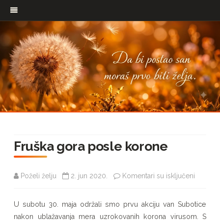
Pređi
na
Fruška gora posle korone
sadržaj
na
Poželi želju
2. jun 2020.
Komentari su isključeni
Fruška
U subotu 30. maja održali smo prvu akciju van Subotice
gora
nakon ublažavanja mera uzrokovanih korona virusom. S