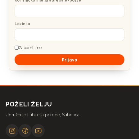
Korisničko ime ili adresa e-pošte
Lozinka
Zapamti me
POŽELI ŽELJU
Udruženje ljubitelja prirode, Subotica.