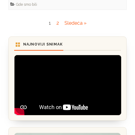
Gde smo bili
Paginacija
1
2
Sledeća »
članaka
NAJNOVIJI SNIMAK