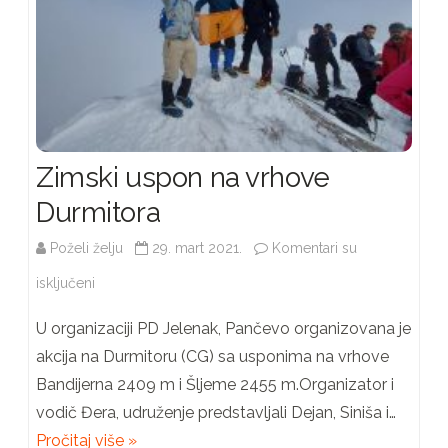
Zimski uspon na vrhove
Durmitora
Poželi želju
29. mart 2021.
Komentari su
na
isključeni
Zimski
U organizaciji PD Jelenak, Pančevo organizovana je
uspon
akcija na Durmitoru (CG) sa usponima na vrhove
Bandijerna 2409 m i Šljeme 2455 m.Organizator i
na
vodič Đera, udruženje predstavljali Dejan, Siniša i…
vrhove
Pročitaj više »