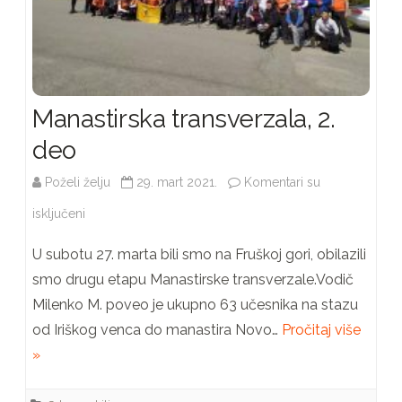
Manastirska transverzala, 2.
deo
Poželi želju
29. mart 2021.
Komentari su
na
isključeni
Manastirska
U subotu 27. marta bili smo na Fruškoj gori, obilazili
transverzala,
smo drugu etapu Manastirske transverzale.Vodič
Milenko M. poveo je ukupno 63 učesnika na stazu
2.
od Iriškog venca do manastira Novo…
Pročitaj više
deo
»