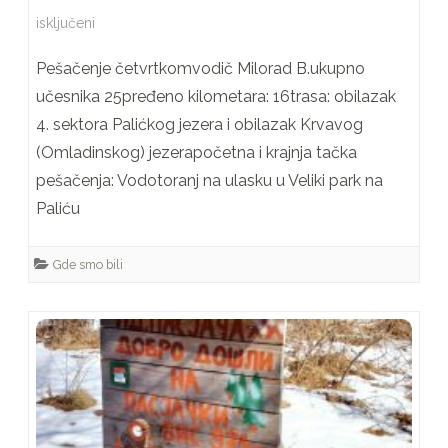
na
isključeni
Pešačenje
Pešačenje četvrtkomvodič Milorad B.ukupno
četvrtkom
učesnika 25pređeno kilometara: 16trasa: obilazak
4. sektora Palićkog jezera i obilazak Krvavog
(25.03.2021.)
(Omladinskog) jezerapočetna i krajnja tačka
pešačenja: Vodotoranj na ulasku u Veliki park na
Paliću
Gde smo bili