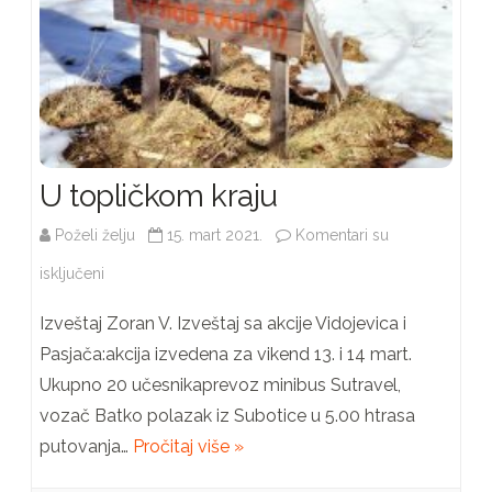
U topličkom kraju
Poželi želju
15. mart 2021.
Komentari su
na
isključeni
U
Izveštaj Zoran V. Izveštaj sa akcije Vidojevica i
topličkom
Pasjača:akcija izvedena za vikend 13. i 14 mart.
Ukupno 20 učesnikaprevoz minibus Sutravel,
kraju
vozač Batko polazak iz Subotice u 5.00 htrasa
putovanja…
Pročitaj više »