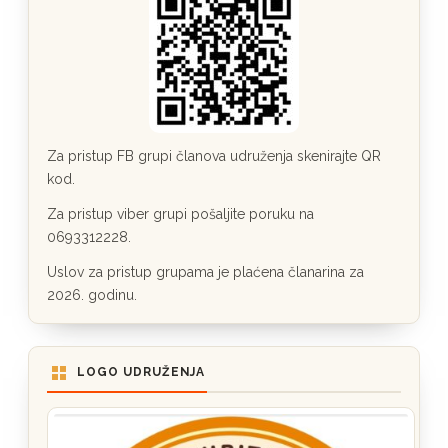
Za pristup FB grupi članova udruženja skenirajte QR
kod.
Za pristup viber grupi pošaljite poruku na
0693312228.
Uslov za pristup grupama je plaćena članarina za
2026. godinu.
LOGO UDRUŽENJA