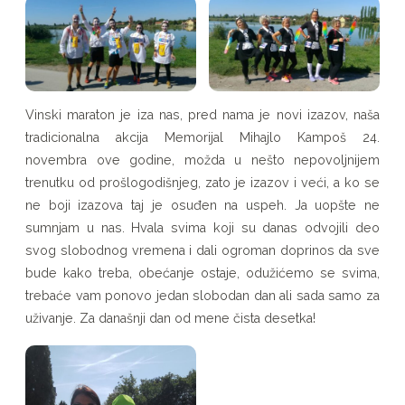
Vinski maraton je iza nas, pred nama je novi izazov, naša
tradicionalna akcija Memorijal Mihajlo Kampoš 24.
novembra ove godine, možda u nešto nepovoljnijem
trenutku od prošlogodišnjeg, zato je izazov i veći, a ko se
ne boji izazova taj je osuđen na uspeh. Ja uopšte ne
sumnjam u nas. Hvala svima koji su danas odvojili deo
svog slobodnog vremena i dali ogroman doprinos da sve
bude kako treba, obećanje ostaje, odužićemo se svima,
trebaće vam ponovo jedan slobodan dan ali sada samo za
uživanje. Za današnji dan od mene čista desetka!