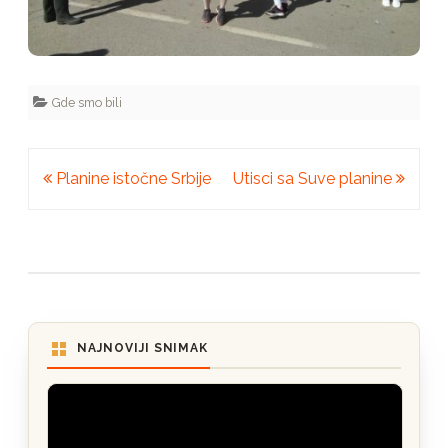
Gde smo bili
Kretanje
Planine istočne Srbije
Utisci sa Suve planine
članka
NAJNOVIJI SNIMAK