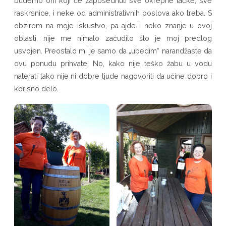
budemo oni koji će zaposednuti sve okrepne tačke, sve
raskrsnice, i neke od administrativnih poslova ako treba. S
obzirom na moje iskustvo, pa ajde i neko znanje u ovoj
oblasti, nije me nimalo začudilo što je moj predlog
usvojen. Preostalo mi je samo da „ubedim“ narandžaste da
ovu ponudu prihvate. No, kako nije teško žabu u vodu
naterati tako nije ni dobre ljude nagovoriti da učine dobro i
korisno delo.