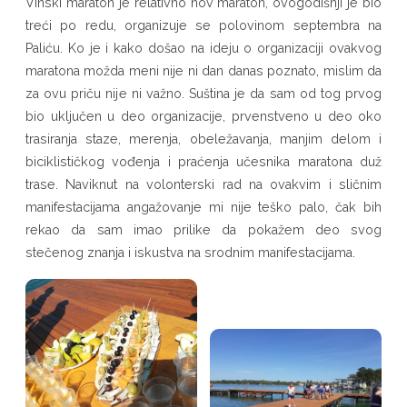
Vinski maraton je relativno nov maraton, ovogodišnji je bio
maraton,
treći po redu, organizuje se polovinom septembra na
naš
Paliću. Ko je i kako došao na ideju o organizaciji ovakvog
maratona možda meni nije ni dan danas poznato, mislim da
doprinos
za ovu priču nije ni važno. Suština je da sam od tog prvog
bio uključen u deo organizacije, prvenstveno u deo oko
trasiranja staze, merenja, obeležavanja, manjim delom i
biciklističkog vođenja i praćenja učesnika maratona duž
trase. Naviknut na volonterski rad na ovakvim i sličnim
manifestacijama angažovanje mi nije teško palo, čak bih
rekao da sam imao prilike da pokažem deo svog
stečenog znanja i iskustva na srodnim manifestacijama.