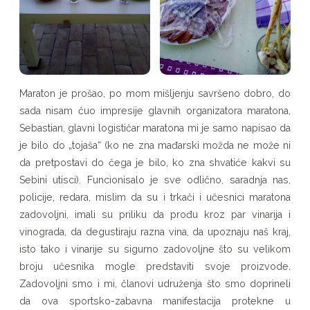
Maraton je prošao, po mom mišljenju savršeno dobro, do
sada nisam čuo impresije glavnih organizatora maratona,
Sebastian, glavni logističar maratona mi je samo napisao da
je bilo do „tojaša“ (ko ne zna mađarski možda ne može ni
da pretpostavi do čega je bilo, ko zna shvatiće kakvi su
Sebini utisci). Funcionisalo je sve odlično, saradnja nas,
policije, redara, mislim da su i trkači i učesnici maratona
zadovoljni, imali su priliku da prođu kroz par vinarija i
vinograda, da degustiraju razna vina, da upoznaju naš kraj,
isto tako i vinarije su sigurno zadovoljne što su velikom
broju učesnika mogle predstaviti svoje proizvode.
Zadovoljni smo i mi, članovi udruženja što smo doprineli
da ova sportsko-zabavna manifestacija protekne u