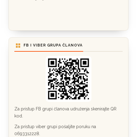
FB I VIBER GRUPA ČLANOVA
Za pristup FB grupi članova udruženja skenirajte QR
kod.
Za pristup viber grupi pošaljite poruku na
0693312228.