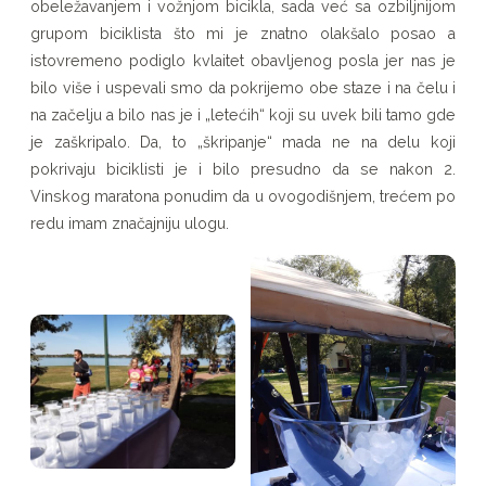
obeležavanjem i vožnjom bicikla, sada već sa ozbiljnijom
grupom biciklista što mi je znatno olakšalo posao a
istovremeno podiglo kvlaitet obavljenog posla jer nas je
bilo više i uspevali smo da pokrijemo obe staze i na čelu i
na začelju a bilo nas je i „letećih“ koji su uvek bili tamo gde
je zaškripalo. Da, to „škripanje“ mada ne na delu koji
pokrivaju biciklisti je i bilo presudno da se nakon 2.
Vinskog maratona ponudim da u ovogodišnjem, trećem po
redu imam značajniju ulogu.