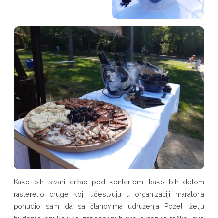
Kako bih stvari držao pod kontorlom, kako bih delom
rasteretio druge koji učestvuju u organizaciji maratona
ponudio sam da sa članovima udruženja Poželi želju