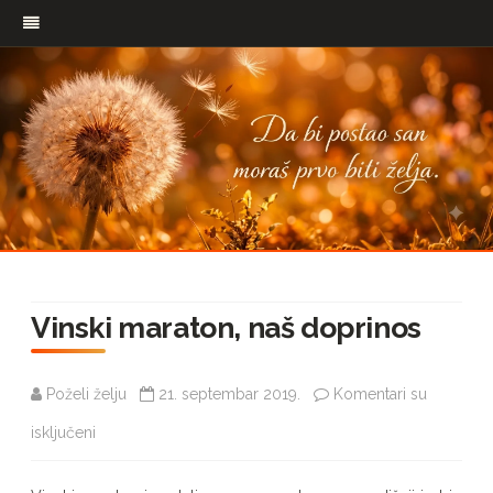
Pređi
na
Vinski maraton, naš doprinos
sadržaj
Poželi želju
21. septembar 2019.
Komentari su
na
isključeni
Vinski