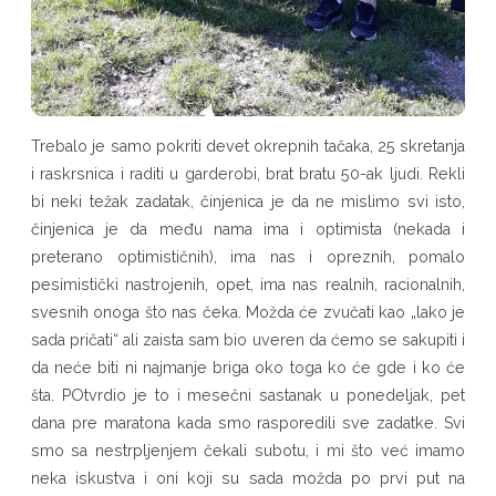
Trebalo je samo pokriti devet okrepnih tačaka, 25 skretanja
i raskrsnica i raditi u garderobi, brat bratu 50-ak ljudi. Rekli
bi neki težak zadatak, činjenica je da ne mislimo svi isto,
činjenica je da među nama ima i optimista (nekada i
preterano optimističnih), ima nas i opreznih, pomalo
pesimistički nastrojenih, opet, ima nas realnih, racionalnih,
svesnih onoga što nas čeka. Možda će zvučati kao „lako je
sada pričati“ ali zaista sam bio uveren da ćemo se sakupiti i
da neće biti ni najmanje briga oko toga ko će gde i ko će
šta. POtvrdio je to i mesečni sastanak u ponedeljak, pet
dana pre maratona kada smo rasporedili sve zadatke. Svi
smo sa nestrpljenjem čekali subotu, i mi što već imamo
neka iskustva i oni koji su sada možda po prvi put na