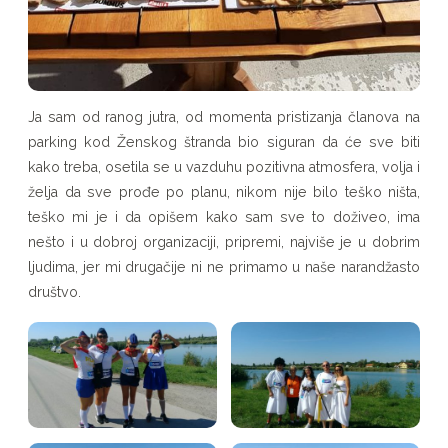
Ja sam od ranog jutra, od momenta pristizanja članova na
parking kod Ženskog štranda bio siguran da će sve biti
kako treba, osetila se u vazduhu pozitivna atmosfera, volja i
želja da sve prođe po planu, nikom nije bilo teško ništa,
teško mi je i da opišem kako sam sve to doživeo, ima
nešto i u dobroj organizaciji, pripremi, najviše je u dobrim
ljudima, jer mi drugačije ni ne primamo u naše narandžasto
društvo.