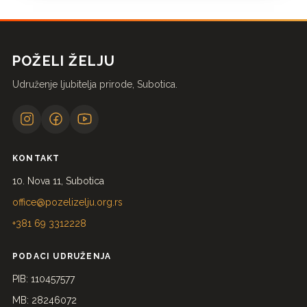
POŽELI ŽELJU
Udruženje ljubitelja prirode, Subotica.
KONTAKT
10. Nova 11, Subotica
office@pozelizelju.org.rs
+381 69 3312228
PODACI UDRUŽENJA
PIB: 110457577
MB: 28246072