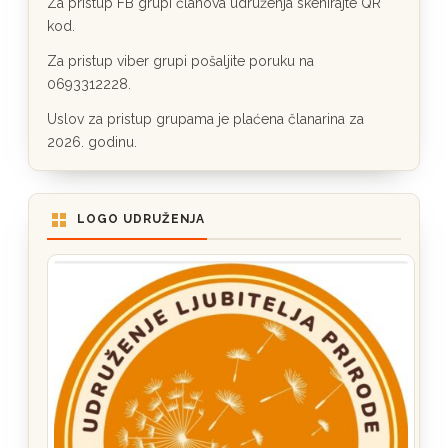
Za pristup FB grupi članova udruženja skenirajte QR
kod.
Za pristup viber grupi pošaljite poruku na
0693312228.
Uslov za pristup grupama je plaćena članarina za
2026. godinu.
LOGO UDRUŽENJA