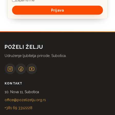
Zapamti me
POŽELI ŽELJU
Udruženje ljubitelja prirode, Subotica.
KONTAKT
10. Nova 11, Subotica
office@pozelizelju.org.rs
+381 69 3312228