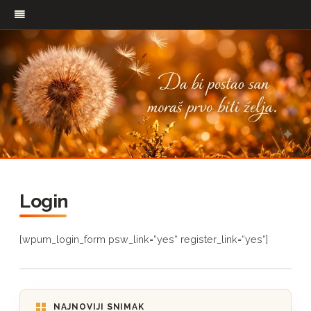
Pređi
na
Login
sadržaj
[wpum_login_form psw_link=“yes“ register_link=“yes“]
NAJNOVIJI SNIMAK