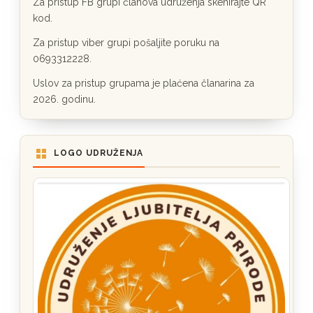
Za pristup FB grupi članova udruženja skenirajte QR
kod.
Za pristup viber grupi pošaljite poruku na
0693312228.
Uslov za pristup grupama je plaćena članarina za
2026. godinu.
LOGO UDRUŽENJA