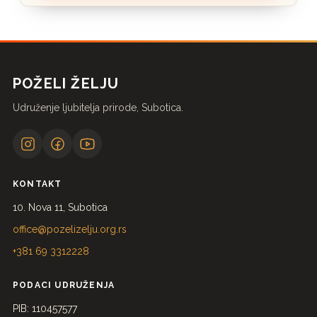
POŽELI ŽELJU
Udruženje ljubitelja prirode, Subotica.
KONTAKT
10. Nova 11, Subotica
office@pozelizelju.org.rs
+381 69 3312228
PODACI UDRUŽENJA
PIB: 110457577