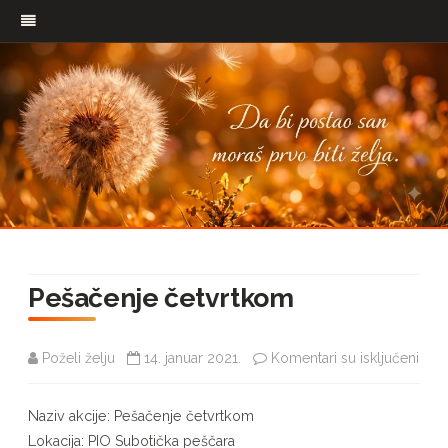
Pređi
na
Pešačenje četvrtkom
sadržaj
na
Poželi želju
14. januar 2021.
Komentari su isključeni
Peša
Naziv akcije: Pešačenje četvrtkom
četv
Lokacija: PIO Subotička peščara