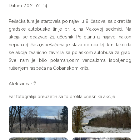
Datum: 2021. 01. 14.
Pešačka tura je startovala po najavi u 8. časova, sa okretišta
gradske autobuske linije br. 3. na Makovoj sedmici. Na
akciju se odazvao 21. učesnik. Po planu iz najave, nakon
nepuna 4. časa,ispešačena je staza od cca 14. km, tako da
se akcija zvanično završila sa polaskom autobusa za grad.
Sve nam je bilo potaman,osim vandalizma ispoljenog
rušenjem raspeća na Čobanskom križu.
Aleksandar Ž.
Par fotografija preuzetih sa fb profila učesnika akcije