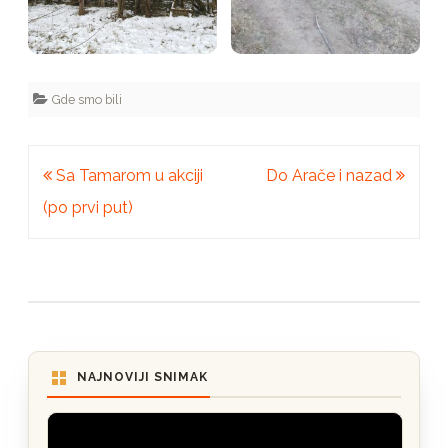
Gde smo bili
Kretanje
Sa Tamarom u akciji
Do Arače i nazad
članka
(po prvi put)
NAJNOVIJI SNIMAK