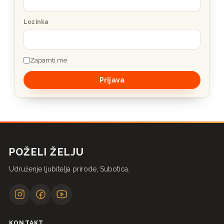
Lozinka
Zapamti me
POŽELI ŽELJU
Udruženje ljubitelja prirode, Subotica.
KONTAKT