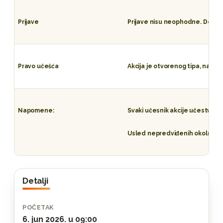
Prijave
Prijave nisu neophodne. Dovolj
Pravo učešća
Akcija je otvorenog tipa, na a
Napomene:
Svaki učesnik akcije učestvuj
Usled nepredviđenih okolnosti 
Detalji
POČETAK
6. jun 2026. u 09:00