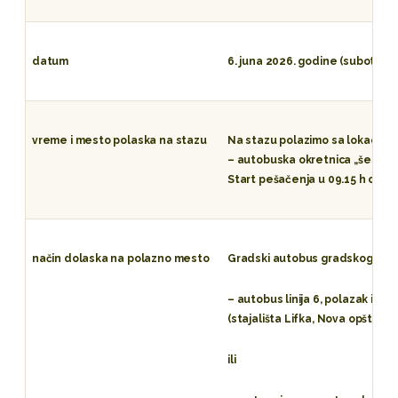
datum
6. juna 2026. godine (subota)
vreme i mesto polaska na stazu
Na stazu polazimo sa lokacije:
– autobuska okretnica „šestice“
Start pešačenja u 09.15 h odn
način dolaska na polazno mesto
Gradski autobus gradskog prev
– autobus linija 6, polazak iz 
(stajališta Lifka, Nova opština, 
ili