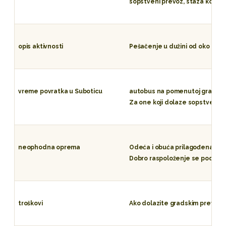
sopstveni prevoz, staza kojom 
opis aktivnosti
Pešačenje u dužini od oko 13 k
vreme povratka u Suboticu
autobus na pomenutoj gradskoj l
Za one koji dolaze sopstvenim 
neophodna oprema
Odeća i obuća prilagođena vrem
Dobro raspoloženje se podraz
troškovi
Ako dolazite gradskim prevozom