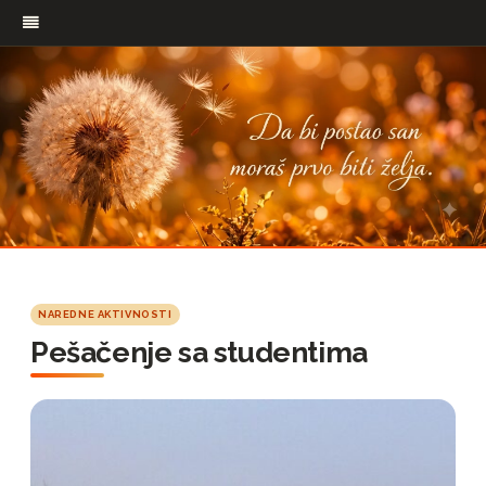
Pređi
na
NAREDNE AKTIVNOSTI
sadržaj
Pešačenje sa studentima