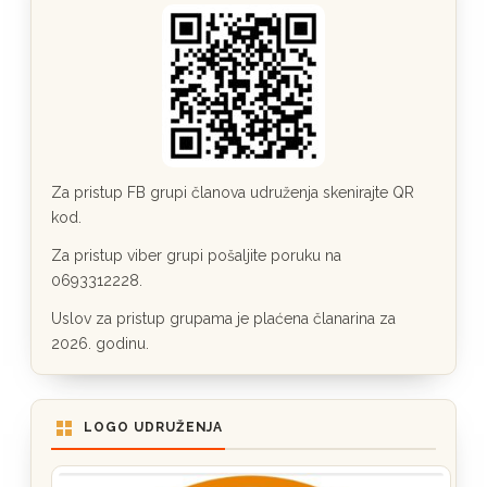
Za pristup FB grupi članova udruženja skenirajte QR
kod.
Za pristup viber grupi pošaljite poruku na
0693312228.
Uslov za pristup grupama je plaćena članarina za
2026. godinu.
LOGO UDRUŽENJA