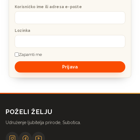
Korisničko ime ili adresa e-pošte
Lozinka
Zapamti me
POŽELI ŽELJU
Udruženje ljubitelja prirode, Subotica.