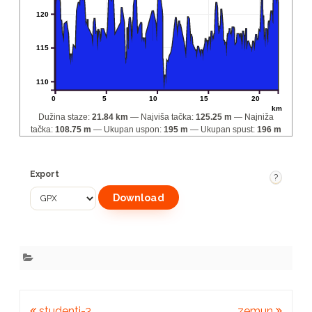
120
115
110
0
5
10
15
20
km
Dužina staze:
21.84 km
Najviša tačka:
125.25 m
Najniža
tačka:
108.75 m
Ukupan uspon:
195 m
Ukupan spust:
196 m
Export
?
Kretanje
studenti-3
zemun