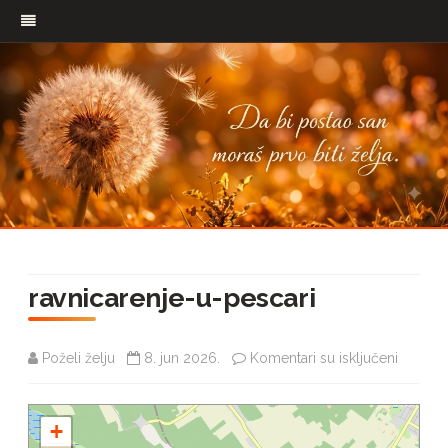
Pređi
na
ravnicarenje-u-pescari
sadržaj
na
Poželi želju
8. jun 2026.
Komentari su isključeni
ravnica
+
u-