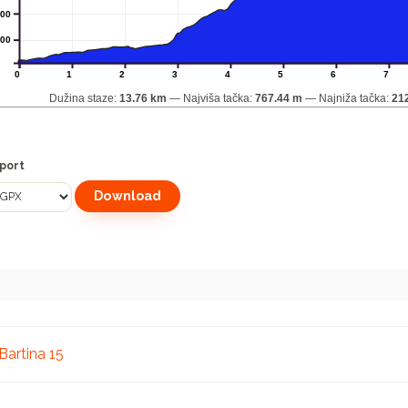
00
00
0
1
2
3
4
5
6
7
Dužina staze:
13.76 km
Najviša tačka:
767.44 m
Najniža tačka:
21
port
retanje
Bartina 15
lanka