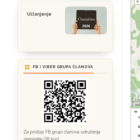
Učlanjenje
FB I VIBER GRUPA ČLANOVA
1 
300
m
7
6
Za pristup FB grupi članova udruženja
5
skenirajte QR kod.