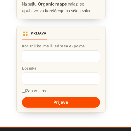
Na sajtu
Organic maps
nalazi se
uputstvo za korišćenje na više jezika.
PRIJAVA
Korisničko ime ili adresa e-pošte
Lozinka
Zapamti me