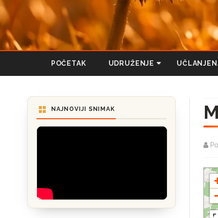
POČETAK
UDRUŽENJE
UČLANJEN
O NAMA
M
STATUT UDRUŽENJA
NAJNOVIJI SNIMAK
Po