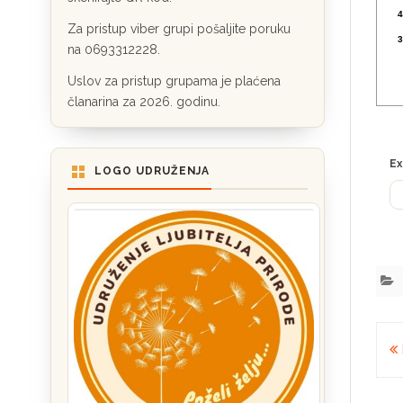
4
Za pristup viber grupi pošaljite poruku
3
na 0693312228.
Uslov za pristup grupama je plaćena
članarina za 2026. godinu.
Ex
LOGO UDRUŽENJA
K
č