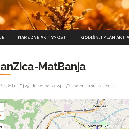
Pređi
JE
NAREDNE AKTIVNOSTI
GODIŠNJI PLAN AKTI
na
sadržaj
anZica-MatBanja
na
želi želju
29. decembar 2024.
Komentari su isključeni
ManZica
+
MatBanj
−