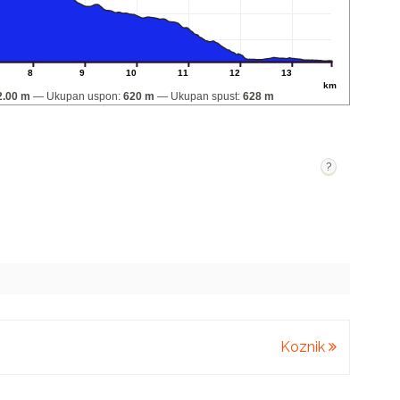
8
9
10
11
12
13
km
2.00 m
Ukupan uspon:
620 m
Ukupan spust:
628 m
?
Koznik