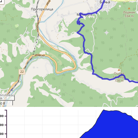
km
0 ft
00
00
00