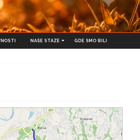
VNOSTI
NAŠE STAZE
GDE SMO BILI
PEŠAČKA STAZA KROZ
SUBOTIČKU PEŠČARU
STAZA ZDRAVLJA
TRESETIŠTE
STAZA ZDRAVLJA MAJDAN
-
HRASTOPARK
a
BUNJEVAČKI PUT KRIŽA
ZELENA STAZA TAVANKUTA