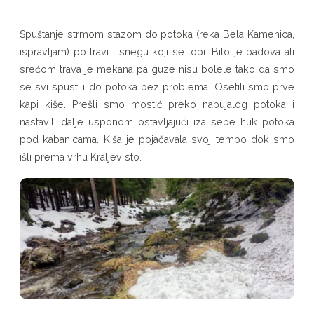
Spuštanje strmom stazom do potoka (reka Bela Kamenica,
ispravljam) po travi i snegu koji se topi. Bilo je padova ali
srećom trava je mekana pa guze nisu bolele tako da smo
se svi spustili do potoka bez problema. Osetili smo prve
kapi kiše. Prešli smo mostić preko nabujalog potoka i
nastavili dalje usponom ostavljajući iza sebe huk potoka
pod kabanicama. Kiša je pojačavala svoj tempo dok smo
išli prema vrhu Kraljev sto.