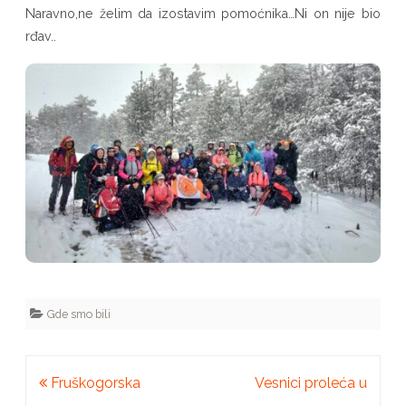
Naravno,ne želim da izostavim pomoćnika…Ni on nije bio
rđav..
Gde smo bili
Kretanje
Fruškogorska
Vesnici proleća u
članka