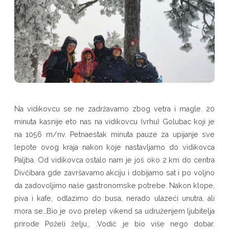
Na vidikovcu se ne zadržavamo zbog vetra i magle. 20
minuta kasnije eto nas na vidikovcu (vrhu) Golubac koji je
na 1056 m/nv. Petnaestak minuta pauze za upijanje sve
lepote ovog kraja nakon koje nastavljamo do vidikovca
Paljba. Od vidikovca ostalo nam je još oko 2 km do centra
Divčibara gde završavamo akciju i dobijamo sat i po voljno
da zadovoljimo naše gastronomske potrebe. Nakon klope,
piva i kafe, odlazimo do busa, nerado ulazeći unutra, ali
mora se…Bio je ovo prelep vikend sa udruženjem ljubitelja
prirode Poželi želju
…
.Vodič je bio više nego dobar.