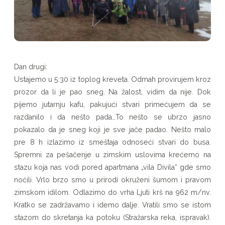
Dan drugi:
Ustajemo u 5:30 iz toplog kreveta. Odmah provirujem kroz
prozor da li je pao sneg. Na žalost, vidim da nije. Dok
pijemo jutarnju kafu, pakujući stvari primećujem da se
razdanilo i da nešto pada…To nešto se ubrzo jasno
pokazalo da je sneg koji je sve jače padao. Nešto malo
pre 8 h izlazimo iz smeštaja odnoseći stvari do busa.
Spremni za pešačenje u zimskim uslovima krećemo na
stazu koja nas vodi pored apartmana „vila Divila“ gde smo
noćili. Vrlo brzo smo u prirodi okruženi šumom i pravom
zimskom idilom. Odlazimo do vrha Ljuti krš na 962 m/nv.
Kratko se zadržavamo i idemo dalje. Vratili smo se istom
stazom do skretanja ka potoku (Stražarska reka, ispravak).