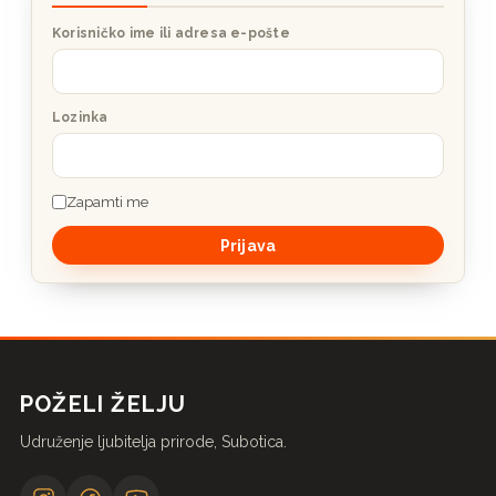
Korisničko ime ili adresa e-pošte
Lozinka
Zapamti me
POŽELI ŽELJU
Udruženje ljubitelja prirode, Subotica.