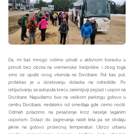
Da, mi baš mnogo volimo uživati u aktivnom boravku u
prirodi bez obzira na vremenske (ne)prilike, i zbog toga
smo se uputili ovog vikenda na Divčibare. Put kao put,
protekao je u iščekivanju dolaska na odredište. Po
isključivanju sa autoputa kreću zanimljiviji pejzaži i uspon na
Divčibare. Napuštamo bus na velikom parkingu gotovo u
centru Divčibara, nedaleko od smeštaja gde ćemo noćiti.
Odmah polazimo na pešačenje kroz naselje laganim
usponom. Dolazi do zagrevanja naših tela pa se skidaju
jakne na gotovo prolećnoj temperaturi. Ubrzo urbanu