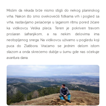
Mislim da nikada brže nismo stigli do nekog planinskog
vrha. Nakon što smo ovekovečili fotkama vrh i pogled sa
vrha, nastavljamo pešačenje u laganom ritmu pored žičare
ka vidikovcu Velika pleća. Teren je pokriven travom
prošaran šafranjikom, a na nekim delovima ima
neotopljenog snega. Na vidikovcu uživamo u pogledu koji
puca do Zlatibora. Vraćamo se jednim delom istom
stazom a onda skrećemo dublje u šumu gde nas očekuje
avantura dana.