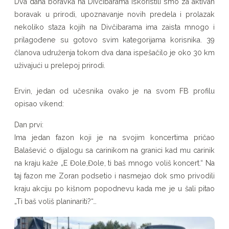
Dva dana boravka na Divčibarama iskoristili smo za aktivan
na
boravak u prirodi, upoznavanje novih predela i prolazak
Divčibarama
nekoliko staza kojih na Divčibarama ima zaista mnogo i
prilagođene su gotovo svim kategorijama korisnika. 39
članova udruženja tokom dva dana ispešačilo je oko 30 km
uživajući u prelepoj prirodi.
Ervin, jedan od učesnika ovako je na svom FB profilu
opisao vikend:
Dan prvi:
Ima jedan fazon koji je na svojim koncertima pričao
Balašević o dijalogu sa carinikom na granici kad mu carinik
na kraju kaže „E Đole,Đole, ti baš mnogo voliš koncert.“ Na
taj fazon me Zoran podsetio i nasmejao dok smo privodili
kraju akciju po kišnom popodnevu kada me je u šali pitao
„Ti baš voliš planinariti?“…