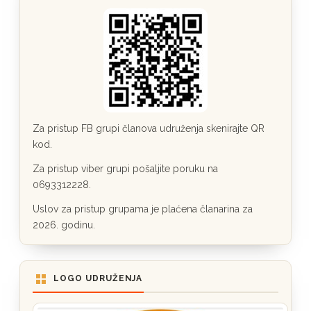
Za pristup FB grupi članova udruženja skenirajte QR
kod.
Za pristup viber grupi pošaljite poruku na
0693312228.
Uslov za pristup grupama je plaćena članarina za
2026. godinu.
LOGO UDRUŽENJA