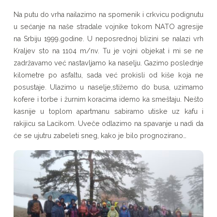
Na putu do vrha nailazimo na spomenik i crkvicu podignutu
u sećanje na naše stradale vojnike tokom NATO agresije
na Srbiju 1999.godine. U neposrednoj blizini se nalazi vrh
Kraljev sto na 1104 m/nv. Tu je vojni objekat i mi se ne
zadržavamo već nastavljamo ka naselju. Gazimo poslednje
kilometre po asfaltu, sada već prokisli od kiše koja ne
posustaje. Ulazimo u naselje,stižemo do busa, uzimamo
kofere i torbe i žurnim koracima idemo ka smeštaju. Nešto
kasnije u toplom apartmanu sabiramo utiske uz kafu i
rakijicu sa Lacikom. Uveče odlazimo na spavanje u nadi da
će se ujutru zabeleti sneg, kako je bilo prognozirano…