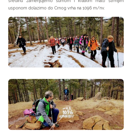
sredinu zamenjujemo šumom i kratkim malo strmijim
usponom dolazimo do Crnog vrha na 1096 m/nv.