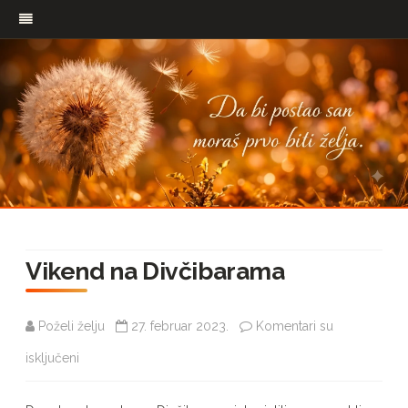
Pređi
na
Vikend na Divčibarama
sadržaj
Poželi želju
27. februar 2023.
Komentari su
na
isključeni
Vikend