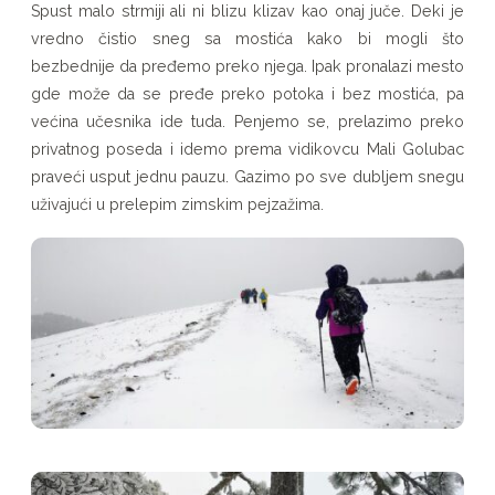
Spust malo strmiji ali ni blizu klizav kao onaj juče. Deki je
vredno čistio sneg sa mostića kako bi mogli što
bezbednije da pređemo preko njega. Ipak pronalazi mesto
gde može da se pređe preko potoka i bez mostića, pa
većina učesnika ide tuda. Penjemo se, prelazimo preko
privatnog poseda i idemo prema vidikovcu Mali Golubac
praveći usput jednu pauzu. Gazimo po sve dubljem snegu
uživajući u prelepim zimskim pejzažima.