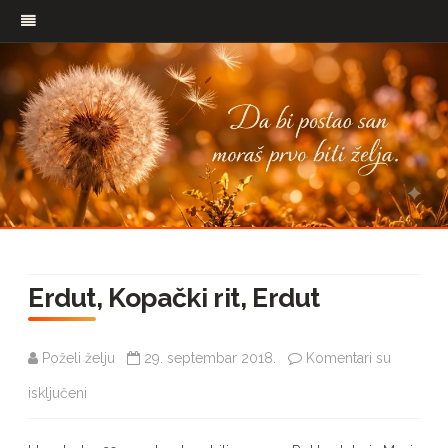
Pređi
na
Erdut, Kopački rit, Erdut
sadržaj
Poželi želju
29. septembar 2018.
Komentari su
na
isključeni
Erdut,