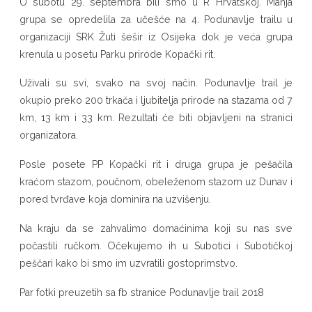
U subotu 29. septembra bili smo u R Hrvatskoj. Manja
Kopački
grupa se opredelila za učešće na 4. Podunavlje trailu u
rit,
organizaciji SRK Žuti šešir iz Osijeka dok je veća grupa
krenula u posetu Parku prirode Kopački rit.
Erdut
Uživali su svi, svako na svoj način. Podunavlje trail je
okupio preko 200 trkača i ljubitelja prirode na stazama od 7
km, 13 km i 33 km. Rezultati će biti objavljeni na stranici
organizatora.
Posle posete PP Kopački rit i druga grupa je pešačila
kraćom stazom, poučnom, obeleženom stazom uz Dunav i
pored tvrđave koja dominira na uzvišenju.
Na kraju da se zahvalimo domaćinima koji su nas sve
počastili ručkom. Očekujemo ih u Subotici i Subotičkoj
peščari kako bi smo im uzvratili gostoprimstvo.
Par fotki preuzetih sa fb stranice Podunavlje trail 2018