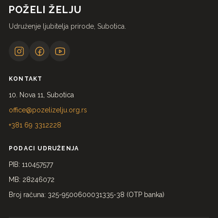
POŽELI ŽELJU
Udruženje ljubitelja prirode, Subotica.
KONTAKT
10. Nova 11, Subotica
office@pozelizelju.org.rs
+381 69 3312228
PODACI UDRUŽENJA
PIB: 110457577
MB: 28246072
Broj računa: 325-9500600031335-38 (OTP banka)