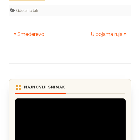
Gde smo bili
Kretanje
Smederevo
U bojama ruja
članka
NAJNOVIJI SNIMAK