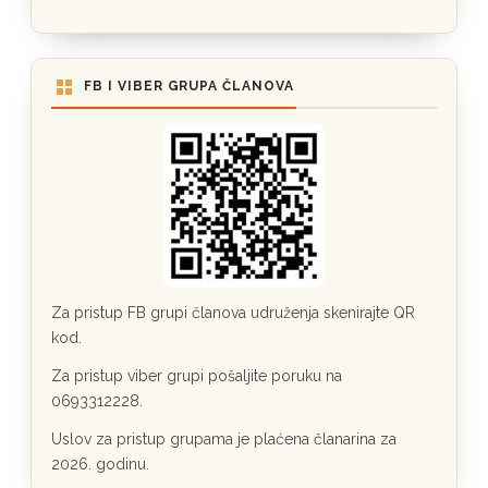
FB I VIBER GRUPA ČLANOVA
Za pristup FB grupi članova udruženja skenirajte QR
kod.
Za pristup viber grupi pošaljite poruku na
0693312228.
Uslov za pristup grupama je plaćena članarina za
2026. godinu.